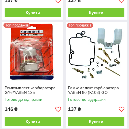
137
137
₴
₴
Купити
Купити
Топ продажів
Топ продажів
Ремкомплект карбюратора
Ремкомплект карбюратора
GY6/YABEN 125
YABEN 80 (K103) GO
Готово до відправки
Готово до відправки
146
137
₴
₴
Купити
Купити