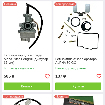
Новинка
Топ продажів
Карбюратор для мопеду
Alpha 70cc Fengrui (дифузор
Ремкомплект карбюратора
17 мм)
ALPHA 50 GO
Готово до відправки
Готово до відправки
585
137
₴
₴
Купити
Купити
Топ продажів
Новинка