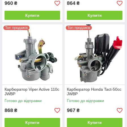
960
864
₴
₴
Купити
Купити
Топ продажів
Топ продажів
Карбюратор Viper Active 110c
Карбюратор Honda Tact-50cc
JWBP
JWBP
Готово до відправки
Готово до відправки
868
967
₴
₴
Купити
Купити