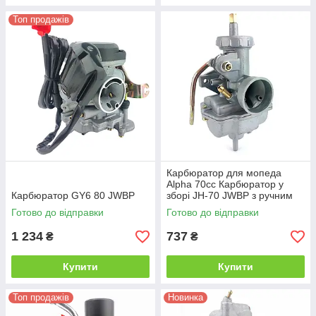
Топ продажів
Карбюратор для мопеда
Alpha 70сс Карбюратор у
Карбюратор GY6 80 JWBP
зборі JH-70 JWBP з ручним
збагачувачем
Готово до відправки
Готово до відправки
1 234
737
₴
₴
Купити
Купити
Топ продажів
Новинка