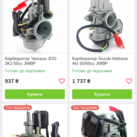
Карбюратор Yamaxa JOG
Карбюратор Suzuki Address
3KJ 50сс JWBP
AG 50/60сс JWBP
Готово до відправки
Готово до відправки
937
1 737
₴
₴
Купити
Купити
Топ продажів
Топ продажів