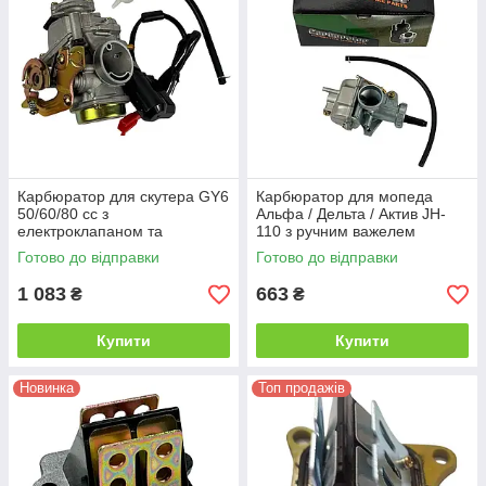
Карбюратор для скутера GY6
Карбюратор для мопеда
50/60/80 cc з
Альфа / Дельта / Актив JH-
електроклапаном та
110 з ручним важелем
фільтром Fengrui
збагачувача (Choke)
Готово до відправки
Готово до відправки
1 083
663
₴
₴
Купити
Купити
Новинка
Топ продажів