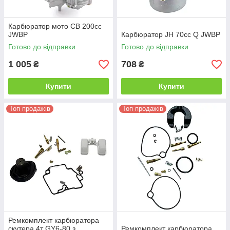
Карбюратор мото CB 200сс
JWBP
Карбюратор JH 70cc Q JWBP
Готово до відправки
Готово до відправки
1 005
708
₴
₴
Купити
Купити
Топ продажів
Топ продажів
Ремкомплект карбюратора
скутера 4т GY6-80 з
Ремкомплект карбюратора