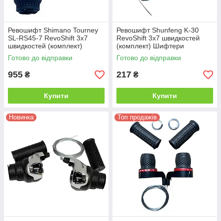
Ревошифт Shimano Tourney
Ревошифт Shunfeng K-30
SL-RS45-7 RevoShift 3х7
RevoShift 3х7 швидкостей
швидкостей (комплект)
(комплект) Шифтери
Шифтери поворотного типу
поворотного типу з грипсами
Готово до відправки
Готово до відправки
для велосипеда, 21
для велосипеда, 21
швидкість
швидкість, чорні
955
217
₴
₴
Купити
Купити
Новинка
Топ продажів