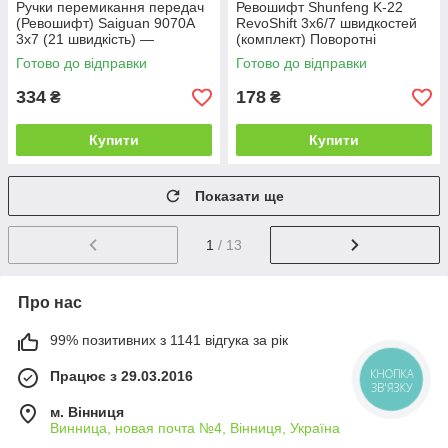
Ручки перемикання передач
Ревошифт Shunfeng K-22
(Ревошифт) Saiguan 9070A
RevoShift 3х6/7 швидкостей
3х7 (21 швидкість) —
(комплект) Поворотні
Комплект із тросами та
шифтери з грипсами для
Готово до відправки
Готово до відправки
грипами
велосипеда, 18-21 швидкість
334
178
₴
₴
Купити
Купити
Показати ще
1
/ 13
Про нас
99% позитивних з 1141 відгука за рік
Працює з 29.03.2016
КНОПКА
ЗВ'ЯЗКУ
м. Вінниця
Винница, новая почта №4, Вінниця, Україна