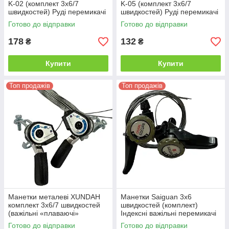
K-02 (комплект 3х6/7
K-05 (комплект 3х6/7
швидкостей) Руді перемикачі
швидкостей) Руді перемикачі
передач для велосипеда
передач для велосипеда
Готово до відправки
Готово до відправки
(«плавлячі»)
(«плавлячі»)
178
132
₴
₴
Купити
Купити
Топ продажів
Топ продажів
Манетки металеві XUNDAH
Манетки Saiguan 3х6
комплект 3х6/7 швидкостей
швидкостей (комплект)
(важільні «плаваючі»
Індексні важільні перемикачі
перемикачі передач з
передач для велосипеда, 18
Готово до відправки
Готово до відправки