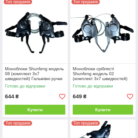
Топ продажів
Топ продажів
Моноблоки Shunfeng модель
Моноблоки сріблясті
08 (комплект 3х7
Shunfeng модель 02
швидкостей) Гальмівні ручки
(комплект 3х7 швидкостей)
з перемикачами для
Гальмівні ручки з
Готово до відправки
Готово до відправки
велосипеда, 21 швидкість
перемикачами для
велосипеда, 21 швидкість
644
649
₴
₴
Купити
Купити
Топ продажів
Топ продажів