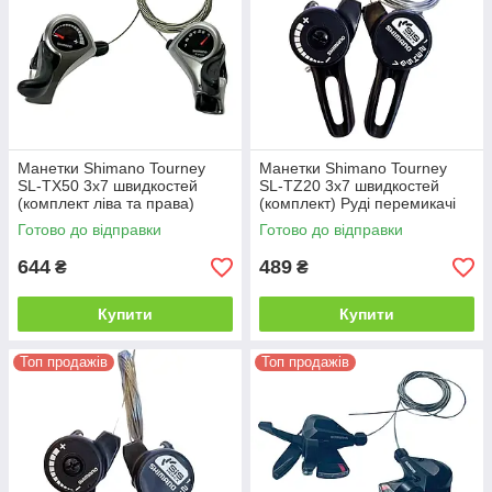
Манетки Shimano Tourney
Манетки Shimano Tourney
SL-TX50 3х7 швидкостей
SL-TZ20 3х7 швидкостей
(комплект ліва та права)
(комплект) Руді перемикачі
Напівавтоматичні перемикачі
передач для велосипеда
Готово до відправки
Готово до відправки
передач для велосипеда
(шифтери)
644
489
₴
₴
Купити
Купити
Топ продажів
Топ продажів