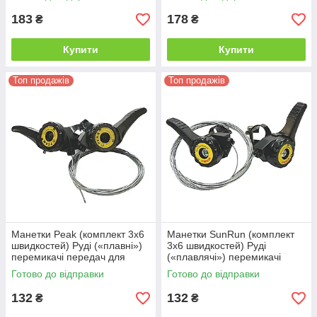
тросами)
швидкостей
183
178
₴
₴
Купити
Купити
Топ продажів
Топ продажів
Манетки Peak (комплект 3х6
Манетки SunRun (комплект
швидкостей) Руді («плавні»)
3х6 швидкостей) Руді
перемикачі передач для
(«плавлячі») перемикачі
велосипеда, 18 швидкостей
передач для велосипеда, 18
Готово до відправки
Готово до відправки
швидкостей
132
132
₴
₴