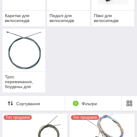
Каретки для
Педалі для
Півні для
велосипедів
велосипедів
велосипедів
Трос
перемикання,
боудены для
велосипедів
Сортування
0
Фільтри
Топ продажів
Топ продажів