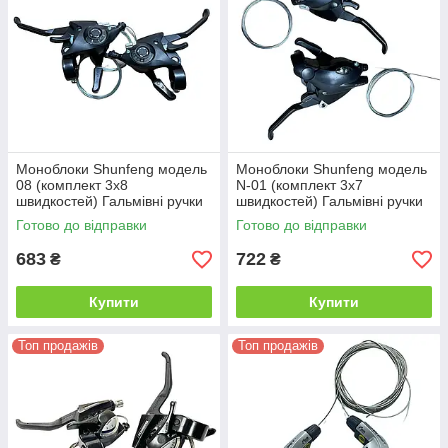
Моноблоки Shunfeng модель
Моноблоки Shunfeng модель
08 (комплект 3х8
N-01 (комплект 3х7
швидкостей) Гальмівні ручки
швидкостей) Гальмівні ручки
з перемикачами для
з тригерними перемикачами
Готово до відправки
Готово до відправки
велосипеда, 24 швидкості
для велосипеда, 21 швидкост
683
722
₴
₴
Купити
Купити
Топ продажів
Топ продажів