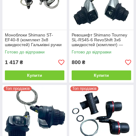
Моноблоки Shimano ST-
Ревошифт Shimano Tourney
EF40-8 (комплект 3х8
SL-RS45-6 RevoShift 3х6
швидкостей) Гальмівні ручки
швидкостей (комплект) —
з перемикачами для
Шифтери поворотного типу
Готово до відправки
Готово до відправки
велосипеда, 24 швидкості
для велосипеда, 18
швидкостей
1 417
800
₴
₴
Купити
Купити
Топ продажів
Топ продажів