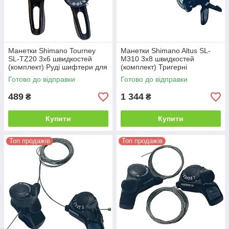
Манетки Shimano Tourney
Манетки Shimano Altus SL-
SL-TZ20 3х6 швидкостей
M310 3х8 швидкостей
(комплект) Руді шифтери для
(комплект) Тригерні
велосипеда, 18 швидкостей
перемикачі передач для
Готово до відправки
Готово до відправки
велосипеда, 24 швидкості
489
1 344
₴
₴
Купити
Купити
Топ продажів
Топ продажів