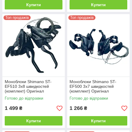
Купити
Купити
Топ продажів
Топ продажів
Моноблоки Shimano ST-
Моноблоки Shimano ST-
EF510 3х8 швидкостей
EF500 3х7 швидкостей
(комплект) Оригінал
(комплект) Оригінал
(Малайзія), гальмівні ручки та
(Малайзія), гальмівні ручки з
Готово до відправки
Готово до відправки
перемикачі для велосипеда,
перемикачами, 21 швидкість
24 швидше
1 499
1 266
₴
₴
Купити
Купити