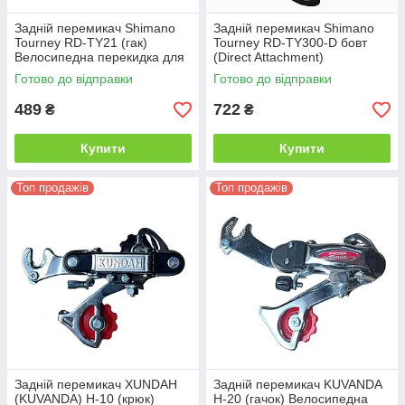
Задній перемикач Shimano
Задній перемикач Shimano
Tourney RD-TY21 (гак)
Tourney RD-TY300-D бовт
Велосипедна перекидка для
(Direct Attachment)
трансмісій на 6/7 швидкостей
Велосипедна перекидка під
Готово до відправки
Готово до відправки
болт, 6/7 швидкостей
489
722
₴
₴
Купити
Купити
Топ продажів
Топ продажів
Задній перемикач XUNDAH
Задній перемикач KUVANDA
(KUVANDA) H-10 (крюк)
H-20 (гачок) Велосипедна