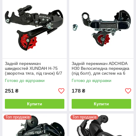
Задній перемикач
Задній перемикач ADCHIDA
швидкостей XUNDAH H-75
H30 Велосипедна перекидка
(зворотна тяга, під гачок) 6/7
(під болт), для систем на 6
швидкостей
швидкостей, хром із
Готово до відправки
Готово до відправки
червоним роликом
251
178
₴
₴
Купити
Купити
Топ продажів
Топ продажів