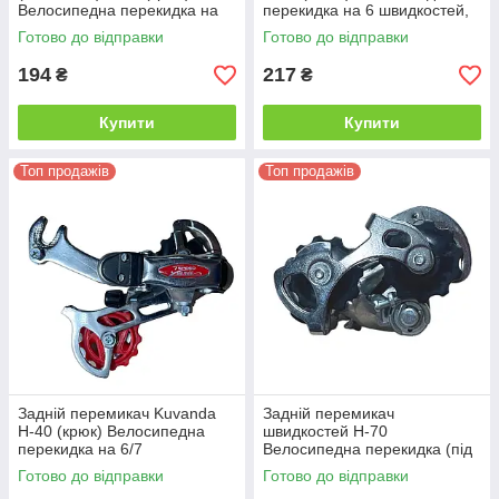
Велосипедна перекидка на
перекидка на 6 швидкостей,
6-7 швидкостей, хром
хром із червоним роликом
Готово до відправки
Готово до відправки
194
217
₴
₴
Купити
Купити
Топ продажів
Топ продажів
Задній перемикач Kuvanda
Задній перемикач
H-40 (крюк) Велосипедна
швидкостей H-70
перекидка на 6/7
Велосипедна перекидка (під
швидкостей, хром з червоним
болт), для систем на 5/6
Готово до відправки
Готово до відправки
роликом
швидкостей, хром