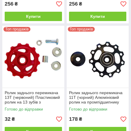
256
256
₴
₴
Купити
Купити
Топ продажів
Топ продажів
Ролик заднього перемикача
Ролик заднього перемикача
13T (червоний) Пластиковий
11T (чорний) Алюмінієвий
ролик на 13 зубів з
ролик на промпідшипнику
металевою втулкою (під болт
689RS (CNC)
Готово до відправки
Готово до відправки
M5)
32
178
₴
₴