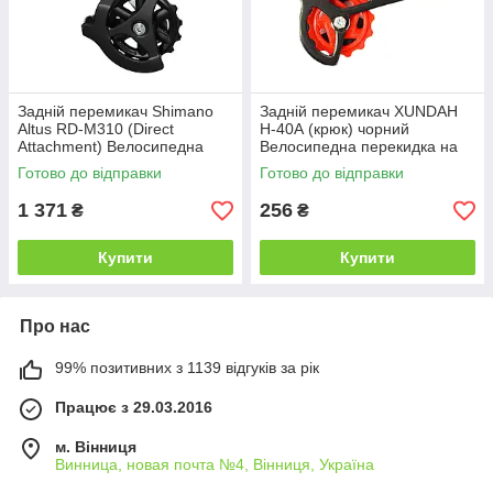
Задній перемикач Shimano
Задній перемикач XUNDAH
Altus RD-M310 (Direct
H-40А (крюк) чорний
Attachment) Велосипедна
Велосипедна перекидка на
перекидка під болт, 7/8
6/7 швидкостей, чорний із
Готово до відправки
Готово до відправки
швидкостей, оригінал
червоним роликом
1 371
256
₴
₴
Купити
Купити
Про нас
99% позитивних з 1139 відгуків за рік
Працює з 29.03.2016
м. Вінниця
Винница, новая почта №4, Вінниця, Україна