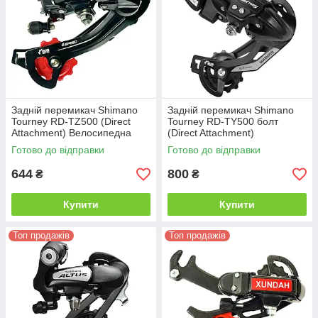
Задній перемикач Shimano
Задній перемикач Shimano
Tourney RD-TZ500 (Direct
Tourney RD-TY500 болт
Attachment) Велосипедна
(Direct Attachment)
перекидка під болт, 6
Велосипедна перекидка під
Готово до відправки
Готово до відправки
швидкостей, оригінал
болт, 6/7 швидкостей,
оригінал
644
800
₴
₴
Купити
Купити
Топ продажів
Топ продажів