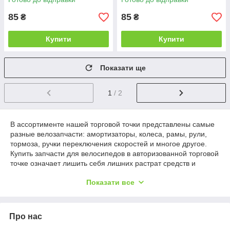
85
85
₴
₴
Купити
Купити
Показати ще
1
/ 2
В ассортименте нашей торговой точки представлены самые
разные велозапчасти: амортизаторы, колеса, рамы, рули,
тормоза, ручки переключения скоростей и многое другое.
Купить запчасти для велосипедов в авторизованной торговой
точке означает лишить себя лишних растрат средств и
времени на возможный повторный ремонт. Разные
Показати все
велозапчасти оптом и в розницу Катание на велосипеде
популяризируется день ото дня. Это чрезвычайно полезно
для здоровья, является захватывающим занятием, а также
позволяет экономить существенные средства. Но железный
Про нас
конь, как и любая другая техника, требует планового