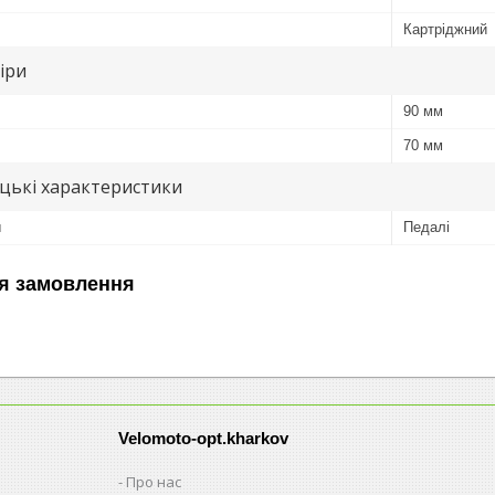
Картріджний
іри
90 мм
70 мм
цькі характеристики
л
Педалі
я замовлення
Velomoto-opt.kharkov
Про нас