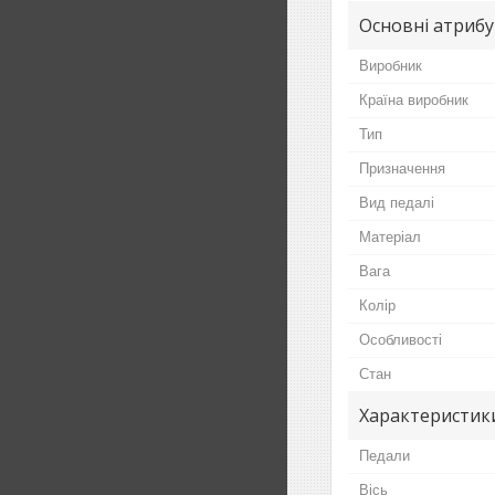
Основні атриб
Виробник
Країна виробник
Тип
Призначення
Вид педалі
Матеріал
Вага
Колір
Особливості
Стан
Характеристики
Педали
Вісь