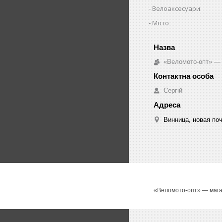
Велоаксесуари
Мото
«Веломото-опт» — 
Сергій
Винница, новая поч