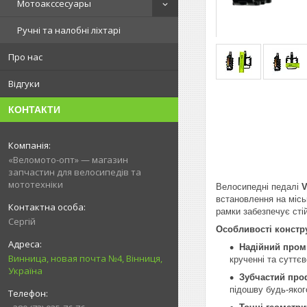
Мотоакссесуары
Ручні та налобні ліхтарі
Про нас
Відгуки
КОНТАКТИ
«Веломото-опт» — магазин
запчастин для велосипедів та
мототехніки
Велосипедні педалі
V
встановлення на міськ
рамки забезпечує стій
Сергій
Особливості конструк
Надійний пром
Винница, новая почта №4, Вінниця,
крученні та суттє
Україна
Зубчастий проф
підошву будь-яког