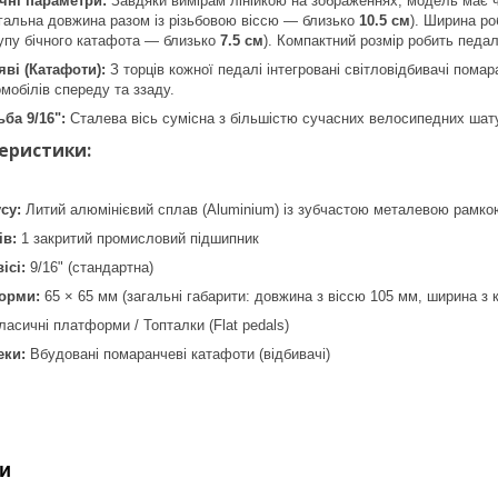
чні параметри:
Завдяки вимірам лінійкою на зображеннях, модель має чі
гальна довжина разом із різьбовою віссю — близько
10.5 см
). Ширина р
упу бічного катафота — близько
7.5 см
). Компактний розмір робить педа
яві (Катафоти):
З торців кожної педалі інтегровані світловідбивачі пома
омобілів спереду та ззаду.
ба 9/16":
Сталева вісь сумісна з більшістю сучасних велосипедних шатун
теристики:
су:
Литий алюмінієвий сплав (Aluminium) із зубчастою металевою рамко
ів:
1 закритий промисловий підшипник
ісі:
9/16" (стандартна)
орми:
65 × 65 мм (загальні габарити: довжина з віссю 105 мм, ширина з
асичні платформи / Топталки (Flat pedals)
еки:
Вбудовані помаранчеві катафоти (відбивачі)
и