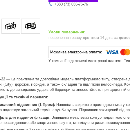
+380 (73) 035-76-76
повернення товару протягом 14 днів
за домо
У компанії підключені електронні платежі. Те
-22
— це практична та довговічна модель платформного типу, створена 
і (City), дорожні, гібридні, а також складані та підліткові велосипеди. К
кість до випадкових ударів об бордюри та зносостійкість при щоденній е
ції та технічні переваги:
исловий підшипник (1 Пром):
Наявність закритого промпідшипника у ко
во подовжує загальний термін служби вузла. Підшипник захищений від пр
іль для надійної фіксації:
Зовнішній металевий контур педалі має спец
о повсякденного або спортивного взуття, мінімізуючи ризик зісковзування