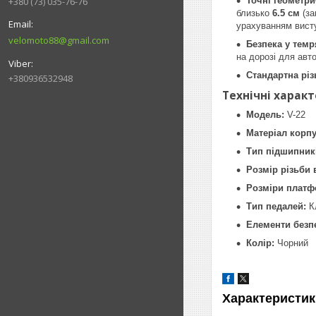
Точні геометри
+380 (73) 035-76-76
близько
6.5 см
(за
урахуванням вист
velomoto88@gmail.com
Безпека у темр
на дорозі для авт
Стандартна різь
+380936532948
Технічні харак
Модель:
V-22
Матеріал корпу
Тип підшипник
Розмір різьби в
Розміри платф
Тип педалей:
Кл
Елементи безп
Колір:
Чорний
Характеристик