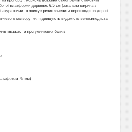
ткі пропорції. Корисна довжина самої рамки становить
обочої платформи дорівнює
6.5 см
(загальна ширина з
лі акуратними та знижує ризик зачепити перешкоди на дорозі.
ранчевого кольору, які підвищують видимість велосипедиста
ів міських та прогулянкових байків.
ю
 катафотом 75 мм)