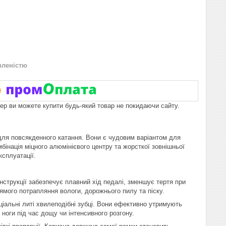
вленістю
пер ви можете купити будь-який товар не покидаючи сайту.
для повсякденного катання. Вони є чудовим варіантом для
омбінація міцного алюмінієвого центру та жорсткої зовнішньої
ксплуатації.
нструкції забезпечує плавний хід педалі, зменшує тертя при
ямого потрапляння вологи, дорожнього пилу та піску.
іальні литі хвилеподібні зубці. Вони ефективно утримують
 ноги під час дощу чи інтенсивного розгону.