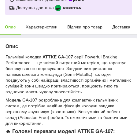
Доступна доставка
Опис
Характеристики
Відгуки про товар
Доставка
Опис
Гальмівні колодки
ATTKE GA-107
серії Powerful Braking
Performance — це якісний витратний матеріал, що гарантує
безпеку вашого пересування. Завдяки використанню
напівметалевого компаунда (Semi-Metallic), колодки
поєднують у собі найкращі властивості органічних і металевих
сумішей: вони швидко притираються, працюють тихо та
водночас мають чудову зносостійкість.
Модель GA-107 розроблена для компактних гальмівних
систем, де потрібна надійна фіксація колодки завдяки
верхньому «вушнику» (хвостовика). Безсумнівний асбест
склад (Asbestos Free) робить їх екологічними та безпечними
для використання.
🔥 Головні переваги моделі ATTKE GA-107: