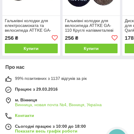
Гальмівні колодки для
Гальмівні колодки для
Диск
електросамоката та
велосипеда ATTKE GA-
для 
велосипеда ATTKE GA-
110 Круглі напівметалеві
Qank
101 Круглі напівметалеві
колодки (Semi-Metallic),
напі
256
256
178
₴
₴
колодки (Semi-Metallic),
22.5 мм, зі шлінтом
(Sem
18.4 мм
Купити
Купити
Про нас
99% позитивних з 1137 відгуків за рік
Працює з 29.03.2016
м. Вінниця
Винница, новая почта №4, Вінниця, Україна
Контакти
Сьогодні працює з 10:00 до 18:00
Показати весь графік роботи