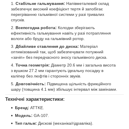
Стабільне гальмування:
Напівметалевий склад
забезпечує високий коефіцієнт тертя й запобігає
перегріванню гальмівної системи у разі тривалих
спусків.
Всепогодна робота:
Колодки зберігають
ефективність гальмування навіть у разі потрапляння
вологи або бруду на гальмівний ротор.
Дбайливе ставлення до диска:
Матеріал
оптимізований так, щоб забезпечувати потужний
«зачіп» без передчасного зносу гальмівного диска.
Точна геометрія:
Діаметр 20.6 мм і загальна висота
з вушком 27.2 мм гарантують ідеальну посадку в
каліпер без люфтів і сторонніх звуків.
Довговічність:
Підвищена щільність фрикційного
шару (товщина 4.1 мм) збільшує інтервал між замінами.
Технічні характеристики:
Бренд:
ATTKE.
Модель:
GA-107.
Тип гальм:
Дискові (механіка/гідравліка).