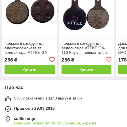
Гальмівні колодки для
Гальмівні колодки для
Диск
електросамоката та
велосипеда ATTKE GA-
для
велосипеда ATTKE GA-
110 Круглі напівметалеві
BAOY
101 Круглі напівметалеві
колодки (Semi-Metallic),
напі
256
256
178
₴
₴
колодки (Semi-Metallic),
22.5 мм, зі шлінтом
(Sem
18.4 мм
Купити
Купити
Про нас
99% позитивних з 1143 відгуків за рік
Працює з 29.03.2016
м. Вінниця
Винница, новая почта №4, Вінниця, Україна