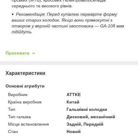
гірських (MTB), кросових і електровелосипедів
середнього та високого рівнів.
Рекомендація: Перед купівлею перевірте форму
ваших старих колодок. Якщо вони прямокутні з
отвором у верхній частині хвостовика — GA-108 вам
підійдуть.
Приховати
Характеристики
Основні атрибути
Виробник
ATTKE
Країна виробник
Китай
Тип
Гальмівні колодки
Тип гальма
Дисковий, механічний
Місце встановлення
Задній, Передній
Стан
Новий