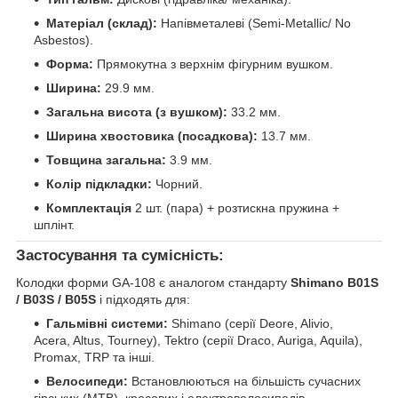
Матеріал (склад):
Напівметалеві (Semi-Metallic/ No
Asbestos).
Форма:
Прямокутна з верхнім фігурним вушком.
Ширина:
29.9 мм.
Загальна висота (з вушком):
33.2 мм.
Ширина хвостовика (посадкова):
13.7 мм.
Товщина загальна:
3.9 мм.
Колір підкладки:
Чорний.
Комплектація
2 шт. (пара) + розтискна пружина +
шплінт.
Застосування та сумісність:
Колодки форми GA-108 є аналогом стандарту
Shimano B01S
/ B03S / B05S
і підходять для:
Гальмівні системи:
Shimano (серії Deore, Alivio,
Acera, Altus, Tourney), Tektro (серії Draco, Auriga, Aquila),
Promax, TRP та інші.
Велосипеди:
Встановлюються на більшість сучасних