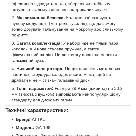
ефективно відводить тепло, зберігаючи стабільну
потужність гальмування під час тривалих спусків.
Максимальна безпека:
Колодки забезпечують
чудову модуляцію (контроль зусилля), що дає змогу
точно дозувати гальмування на мокрому або слизькому
покритті.
Багата комплектація:
У наборі йде не тільки пара
колодок, а й нова сталева пружина, а також
фіксувальний шплінт. Це дає змогу повністю оновити
гальмівний вузол.
Низький знос ротора:
Попри наявність металевих
частинок, структура колодок досить м'яка, щоб не
дряпати й не «їстівка» гальмівний диск.
Точні параметри:
Розміри 29.9 мм (ширина) на 33.2
мм (висота з вушком) відповідають найпопулярнішому
стандарту для дискових гальм.
Технічні характеристики:
Бренд:
ATTKE.
Модель:
GA-108.
Тип гальм:
Дискові (гідравліка/ механіка).