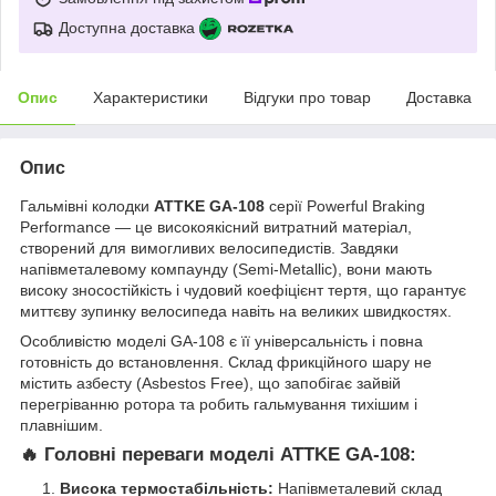
Доступна доставка
Опис
Характеристики
Відгуки про товар
Доставка
Опис
Гальмівні колодки
ATTKE GA-108
серії Powerful Braking
Performance — це високоякісний витратний матеріал,
створений для вимогливих велосипедистів. Завдяки
напівметалевому компаунду (Semi-Metallic), вони мають
високу зносостійкість і чудовий коефіцієнт тертя, що гарантує
миттєву зупинку велосипеда навіть на великих швидкостях.
Особливістю моделі GA-108 є її універсальність і повна
готовність до встановлення. Склад фрикційного шару не
містить азбесту (Asbestos Free), що запобігає зайвій
перегріванню ротора та робить гальмування тихішим і
плавнішим.
🔥 Головні переваги моделі ATTKE GA-108:
Висока термостабільність:
Напівметалевий склад