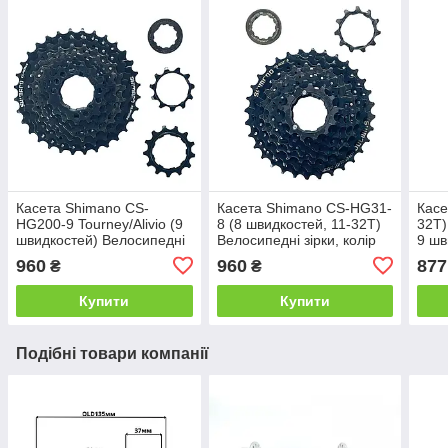
Касета Shimano CS-
Касета Shimano CS-HG31-
Касе
HG200-9 Tourney/Alivio (9
8 (8 швидкостей, 11-32T)
32T)
швидкостей) Велосипедні
Велосипедні зірки, колір
9 шв
зірки, чорна, оригінал
чорний, оригінал
шліц
960
960
877
₴
₴
Купити
Купити
Подібні товари компанії