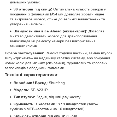
домашніх умовах.
36 отворів під спиці:
Оптимальна кількість отворів у
поєднанні з фланцями Ø54 мм дозволяє зібрати міцне
та витривале колесо, стійке до великих навантажень та
утворення «вісімок».
Швидкознімна вісь Ahead (ексцентрик):
Дозволяє
миттєво демонтувати колесо для транспортування
велосипеда чи ремонту камери без використання
гайкових ключів.
Сфера застосування:
Ремонт ходової частини, заміна втулок
типу «тріскачка» на надійнішу касетну систему, або збирання
нових коліс для міських (сіті-байків), турингових та кросових
велосипедів з ободними гальмами.
Технічні характеристики:
Виробник / Бренд:
Shunfeng
Модель:
SF-A231R
Тип втулки:
Задня, під шліцеву касету
Сумісність із касетами:
8 / 9 швидкостей (також
сумісна з MTB-касетами на 10 швидкостей)
Кількість отворів під спиці:
36 отв.