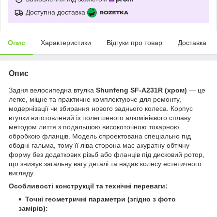
Доступна доставка
Опис
Характеристики
Відгуки про товар
Доставка
Опис
Задня велосипедна втулка
Shunfeng SF-A231R (хром)
— це
легке, міцне та практичне комплектуюче для ремонту,
модернізації чи збирання нового заднього колеса. Корпус
втулки виготовлений із полегшеного алюмінієвого сплаву
методом лиття з подальшою високоточною токарною
обробкою фланців. Модель спроектована спеціально під
ободні гальма, тому її ліва сторона має акуратну обтічну
форму без додаткових різьб або фланців під дисковий ротор,
що знижує загальну вагу деталі та надає колесу естетичного
вигляду.
Особливості конструкції та технічні переваги:
Точні геометричні параметри (згідно з фото
замірів):