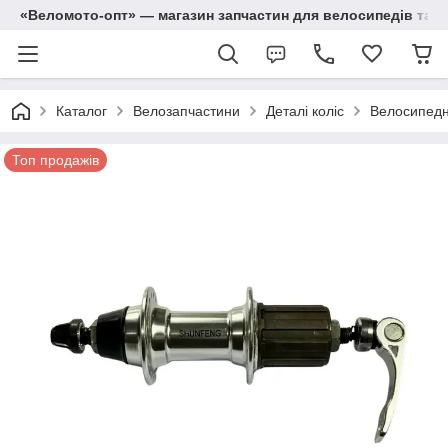
«Веломото-опт» — магазин запчастин для велосипедів та м
Каталог
Велозапчастини
Деталі коліс
Велосипедні 
Топ продажів