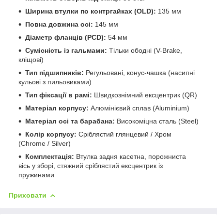
Ширина втулки по контргайках (OLD):
135 мм
Повна довжина осі:
145 мм
Діаметр фланців (PCD):
54 мм
Сумісність із гальмами:
Тільки ободні (V-Brake,
кліщові)
Тип підшипників:
Регульовані, конус-чашка (насипні
кульові з пильовиками)
Тип фіксації в рамі:
Швидкознімний ексцентрик (QR)
Матеріал корпусу:
Алюмінієвий сплав (Aluminium)
Матеріал осі та барабана:
Високоміцна сталь (Steel)
Колір корпусу:
Сріблястий глянцевий / Хром
(Chrome / Silver)
Комплектація:
Втулка задня касетна, порожниста
вісь у зборі, стяжний сріблястий ексцентрик із
пружинами
Приховати