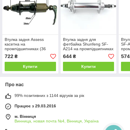
Втулка задня Assess
Втулка задня для
Втул
касетна на
фетбайка Shunfeng SF-
SF-
промпідшипниках (36
A214 на промпідшипниках
пром
спиць) під касету 8-9 на
(36 спиць) під тріскачку на
спиц
722
644
574
₴
₴
ексцентрику, під ободне
гайках, під дискове гальмо
ексц
гальмо (V-Brake) чорна
галь
Купити
Купити
Про нас
99% позитивних з 1144 відгуків за рік
Працює з 29.03.2016
м. Вінниця
Винница, новая почта №4, Вінниця, Україна