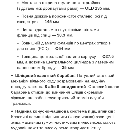
Монтажна ширина втулки по контргайках
(відстань між дропаутами рами) —
OLD 135 мм
.
Повна довжина порожнистої сталевої осі під
ексцентрик —
145 мм
.
Чиста відстань між внутрішніми стінками
фланців під спиці —
50.9 мм
.
Зовнішній діаметр фланців по центрах отворів
для спиць (PCD) —
Ø54 мм
.
Товщина центральної частини корпусу —
Ø27.5
мм
, а довжина центрального циліндра з лазерним
нанесенням бренду —
35 мм
.
Шліцевий касетний барабан:
Потужний сталевий
механізм вільного ходу розрахований на надійну
посадку касет на
8 або 9 швидкостей
. Сталевий сплав
барабана стійкий до зминання шліців окремими
зірками, що забезпечує тривалий термін служби
трансмісії.
Надійна конусно-чашкова система підшипників:
Класичні насипні підшипники (конус-чашка) захищені
зліва масивним гумо-пластиковим пильовиком, мають
чудовий накат та високу ремонтопридатність у