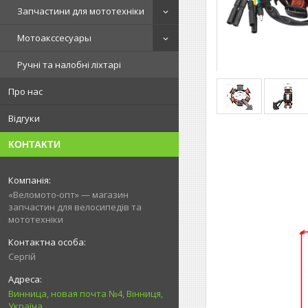
Запчастини для мототехніки
Мотоакссесуары
Ручні та налобні ліхтарі
Про нас
Відгуки
КОНТАКТИ
«Веломото-опт» — магазин
запчастин для велосипедів та
мототехніки
Сергій
Винница, новая почта №4, Вінниця,
Україна