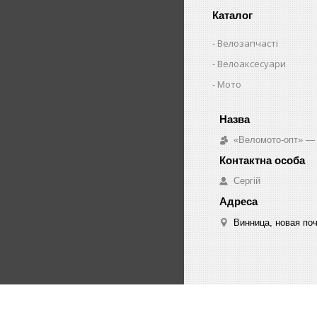
Каталог
Велозапчасті
Велоаксесуари
Мото
«Веломото-опт» — 
Сергій
Винница, новая поч