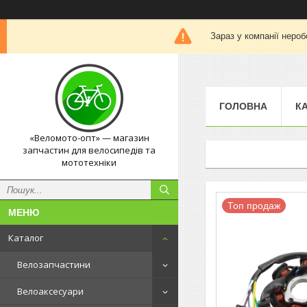
Зараз у компанії нероб
ГОЛОВНА
К
«Веломото-опт» — магазин
запчастин для велосипедів та
мототехніки
Топ продаж
Каталог
Велозапчастини
Велоаксесуари