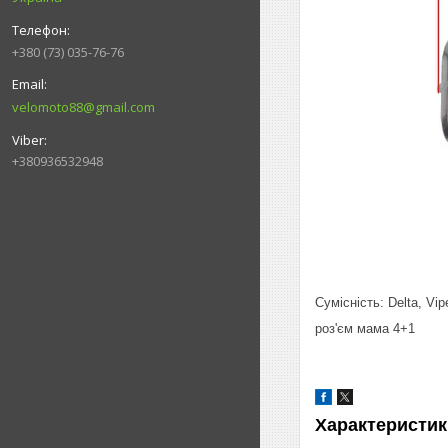
+380 (73) 035-76-76
velomoto88@gmail.com
+380936532948
Сумісність: Delta, Vi
роз'єм мама 4+1
Характеристик