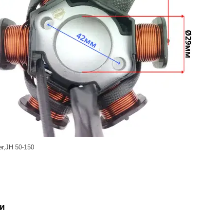
per,JH 50-150
и