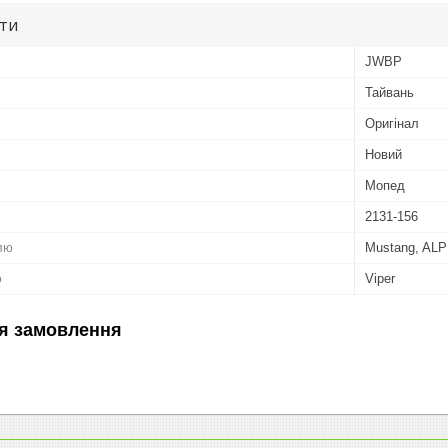
ути
JWBP
Тайвань
Оригінал
Новий
Мопед
2131-156
лю
Mustang, ALP
ю
Viper
я замовлення