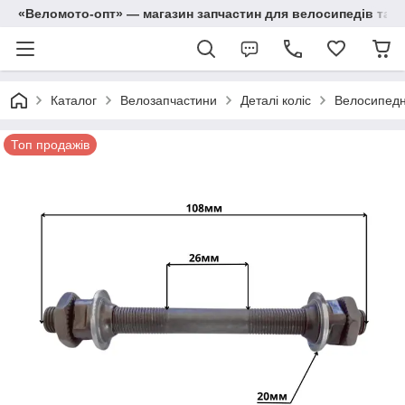
«Веломото-опт» — магазин запчастин для велосипедів та м
Каталог
Велозапчастини
Деталі коліс
Велосипедні 
Топ продажів