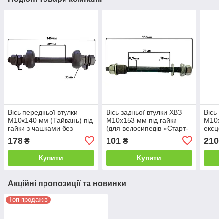
Вісь передньої втулки
Вісь задньої втулки ХВЗ
Вісь
M10х140 мм (Тайвань) під
M10х153 мм під гайки
M10х
гайки з чашками без
(для велосипедів «Старт-
ексц
бортика Ø30 мм
Шосе», «Турист»,
пром
178
101
210
₴
₴
«Спутник»)
Купити
Купити
Акційні пропозиції та новинки
Топ продажів