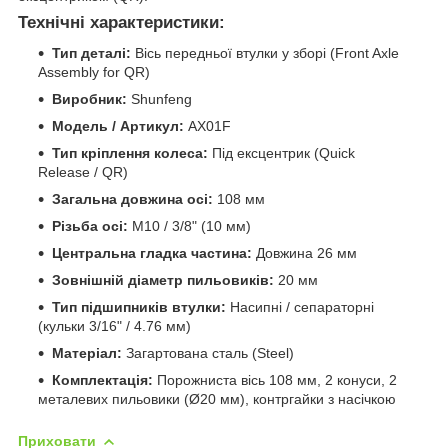
Технічні характеристики:
Тип деталі:
Вісь передньої втулки у зборі (Front Axle
Assembly for QR)
Виробник:
Shunfeng
Модель / Артикул:
AX01F
Тип кріплення колеса:
Під ексцентрик (Quick
Release / QR)
Загальна довжина осі:
108 мм
Різьба осі:
M10 / 3/8" (10 мм)
Центральна гладка частина:
Довжина 26 мм
Зовнішній діаметр пильовиків:
20 мм
Тип підшипників втулки:
Насипні / сепараторні
(кульки 3/16" / 4.76 мм)
Матеріал:
Загартована сталь (Steel)
Комплектація:
Порожниста вісь 108 мм, 2 конуси, 2
металевих пильовики (Ø20 мм), контргайки з насічкою
Приховати