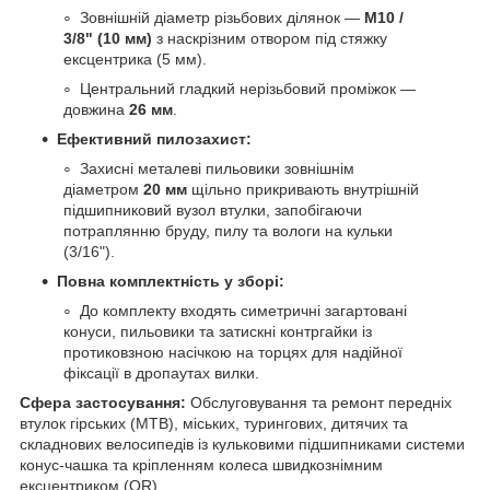
Зовнішній діаметр різьбових ділянок —
M10 /
3/8" (10 мм)
з наскрізним отвором під стяжку
ексцентрика (5 мм).
Центральний гладкий нерізьбовий проміжок —
довжина
26 мм
.
Ефективний пилозахист:
Захисні металеві пильовики зовнішнім
діаметром
20 мм
щільно прикривають внутрішній
підшипниковий вузол втулки, запобігаючи
потраплянню бруду, пилу та вологи на кульки
(3/16").
Повна комплектність у зборі:
До комплекту входять симетричні загартовані
конуси, пильовики та затискні контргайки із
протиковзною насічкою на торцях для надійної
фіксації в дропаутах вилки.
Сфера застосування:
Обслуговування та ремонт передніх
втулок гірських (MTB), міських, турингових, дитячих та
складнових велосипедів із кульковими підшипниками системи
конус-чашка та кріпленням колеса швидкознімним
ексцентриком (QR).