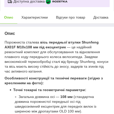
Доступна доставка
Опис
Характеристики
Відгуки про товар
Доставка
Опис
Порожниста сталева
вісь передньої втулки Shunfeng
AX01F M10х108 мм під ексцентрик
— це надійний
ремонтний комплект для обслуговування та відновлення
плавного ходу переднього колеса велосипеда. Завдяки
високоякісній термообробці сталі від бренду Shunfeng, конуси
та вісь мають високу стійкість до зносу, задирів та згинів під
час активного катання.
Особливості конструкції та технічні переваги (згідно з
кресленням на фото):
Точні токарні та геометричні параметри:
Загальна довжина осі —
108 мм
(стандартна
довжина порожнистої передньої осі під
швидкознімний ексцентрик для передніх вилок із
шириною між дропаутами OLD 100 мм).