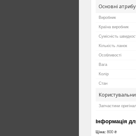
Основні атриб
Виробник
Країна виробник
Сумісність швидкос
Кількість ланок
Особливості
Вага
Колір
Стан
Користувальни
Запчастини оригіна
Інформація дл
Ціна:
800 ₴