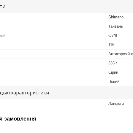
ути
Shimano
Тайвань
тей
6/7/8
116
Антикорозійн
335 г
Сірий
Новий
цькі характеристики
л
Ланцюги
я замовлення