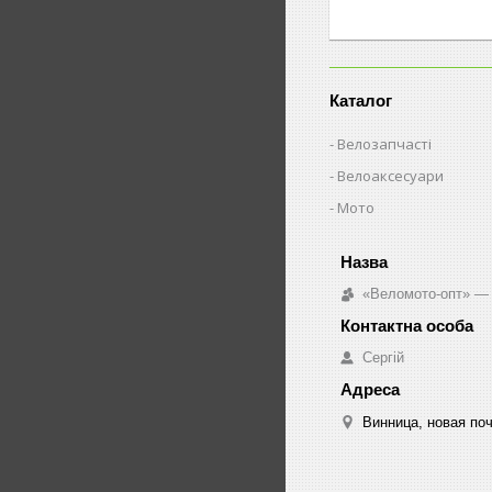
Каталог
Велозапчасті
Велоаксесуари
Мото
«Веломото-опт» — 
Сергій
Винница, новая поч