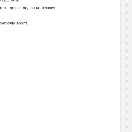
o та SRAM.
кість до розтягування та зносу.
онтролю якості.