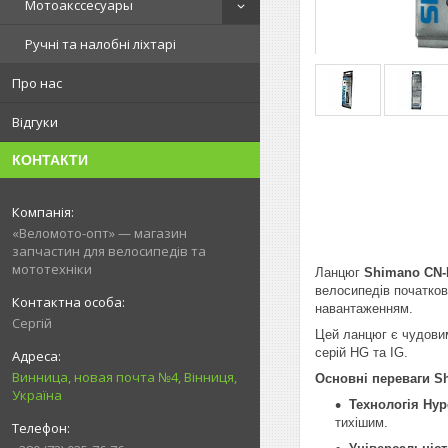
Мотоакссесуары
Ручні та налобні ліхтарі
Про нас
Відгуки
КОНТАКТИ
«Веломото-опт» — магазин
запчастин для велосипедів та
мототехніки
Ланцюг
Shimano CN
велосипедів початков
навантаженням.
Сергій
Цей ланцюг є чудовим
серій HG та IG.
Винница, новая почта №4, Вінниця,
Основні переваги S
Україна
Технологія Hyp
тихішим.