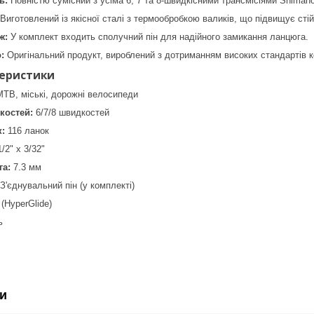
ь:
Повністю сумісний з усіма 6, 7 та 8-швидкісними трансмісіями Shiman
Виготовлений із якісної сталі з термообробкою валиків, що підвищує стій
ж:
У комплект входить сполучний пін для надійного замикання ланцюга.
:
Оригінальний продукт, вироблений з дотриманням високих стандартів к
теристики
TB, міські, дорожні велосипеди
костей:
6/7/8 швидкостей
к:
116 ланок
/2" x 3/32"
а:
7.3 мм
З'єднувальний пін (у комплекті)
(HyperGlide)
ь
и