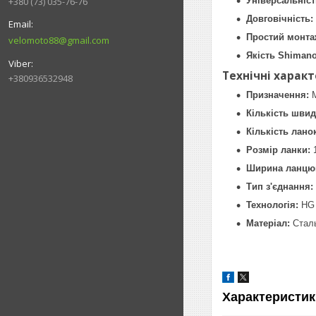
Універсальніст
+380 (73) 035-76-76
Довговічність:
Простий монта
velomoto88@gmail.com
Якість Shimano
Технічні харак
+380936532948
Призначення:
M
Кількість швид
Кількість лано
Розмір ланки:
1
Ширина ланцюг
Тип з'єднання:
Технологія:
HG 
Матеріал:
Стал
Характеристик