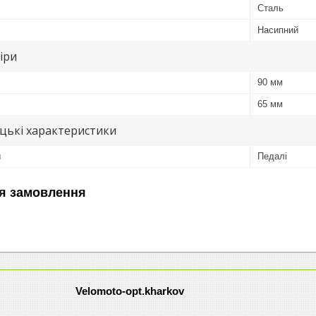
Сталь
Насипний
іри
90 мм
65 мм
цькі характеристики
л
Педалі
я замовлення
Velomoto-opt.kharkov