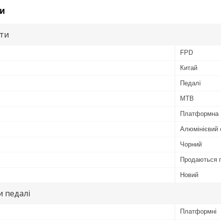
и
ути
FPD
Китай
Педалі
MTB
Платформна
Алюмінієвий 
Чорний
Продаються 
Новий
 педалі
Платформні