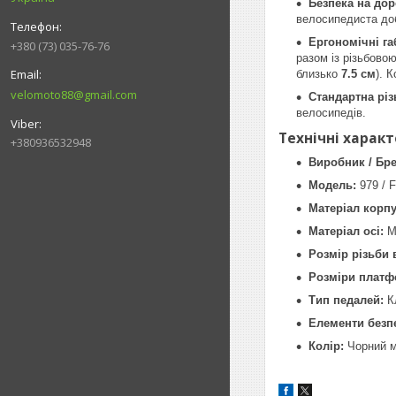
Безпека на дор
велосипедиста доб
Ергономічні г
+380 (73) 035-76-76
разом із різьбово
близько
7.5 см
). 
velomoto88@gmail.com
Стандартна різь
велосипедів.
Технічні харак
+380936532948
Виробник / Бре
Модель:
979 / 
Матеріал корпу
Матеріал осі:
Мі
Розмір різьби в
Розміри платф
Тип педалей:
Кл
Елементи безп
Колір:
Чорний ма