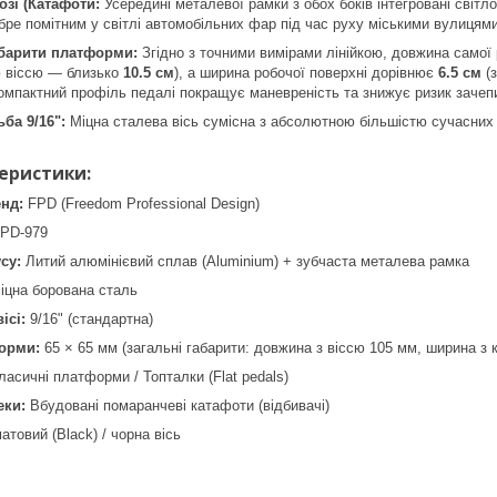
озі (Катафоти:
Усередині металевої рамки з обох боків інтегровані світл
ре помітним у світлі автомобільних фар під час руху міськими вулицям
абарити платформи:
Згідно з точними вимірами лінійкою, довжина самої
ю віссю — близько
10.5 см
), а ширина робочої поверхні дорівнює
6.5 см
(з
Компактний профіль педалі покращує маневреність та знижує ризик зачеп
ба 9/16":
Міцна сталева вісь сумісна з абсолютною більшістю сучасних с
теристики:
нд:
FPD (Freedom Professional Design)
FPD-979
су:
Литий алюмінієвий сплав (Aluminium) + зубчаста металева рамка
цна борована сталь
ісі:
9/16" (стандартна)
орми:
65 × 65 мм (загальні габарити: довжина з віссю 105 мм, ширина з
асичні платформи / Топталки (Flat pedals)
еки:
Вбудовані помаранчеві катафоти (відбивачі)
товий (Black) / чорна вісь