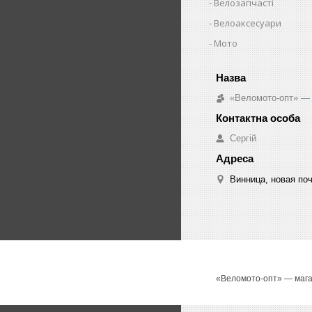
Велозапчасті
Велоаксесуари
Мото
«Веломото-опт» — 
Сергій
Винница, новая поч