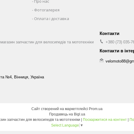
Про нас
Фотогалерея
Оплата і доставка
магазин запчастин для велосипедів та мототехніки
+380 (73) 035-7
velomoto88@gm
та №4, Вінниця, Україна
Сайт створений на маркетплейсі
Prom.ua
Продавець на Bigl.ua
«Веломото-опт» — магазин запчастин для велосипедів та мототехніки |
Поскаржитися на контент
|
По
Select Language
▼