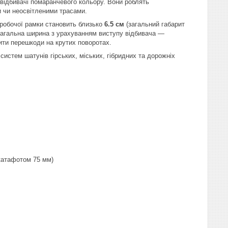
овідбивачі помаранчевого кольору. Вони роблять
и чи неосвітленими трасами.
 робочої рамки становить близько
6.5 см
(загальний габарит
агальна ширина з урахуванням виступу відбивача —
ити перешкоди на крутих поворотах.
истем шатунів гірських, міських, гібридних та дорожніх
 катафотом 75 мм)