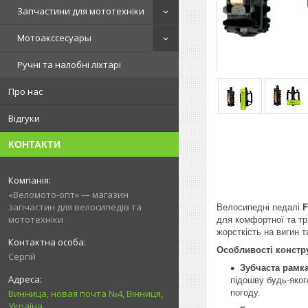
Запчастини для мототехніки
Мотоакссесуары
Ручні та налобні ліхтарі
Про нас
Відгуки
КОНТАКТИ
«Веломото-опт» — магазин
запчастин для велосипедів та
Велосипедні педалі
F
мототехніки
для комфортної та тр
жорсткість на вигин 
Особливості конструк
Сергій
Зубчаста рамка
підошву будь-яког
погоду.
Винница, новая почта №4, Вінниця,
Україна