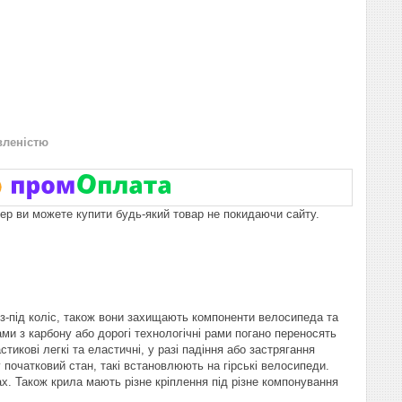
вленістю
пер ви можете купити будь-який товар не покидаючи сайту.
 з-під коліс, також вони захищають компоненти велосипеда та
ми з карбону або дорогі технологічні рами погано переносять
икові легкі та еластичні, у разі падіння або застрягання
 початковий стан, такі встановлюють на гірські велосипеди.
х. Також крила мають різне кріплення під різне компонування