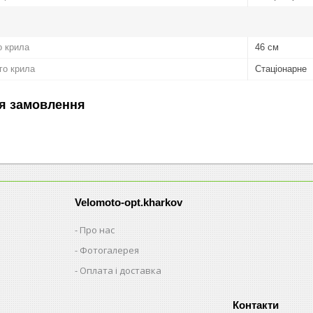
о крила
46 см
го крила
Стаціонарне
я замовлення
Velomoto-opt.kharkov
Про нас
Фотогалерея
Оплата і доставка