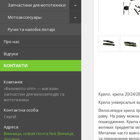
Запчастини для мототехніки
Мотоакссесуары
Ручні та налобні ліхтарі
Про нас
Відгуки
КОНТАКТИ
«Веломото-опт» — магазин
запчастин для велосипедів та
Крило, крила 20/24/26
мототехніки
Крила універсальні в
Велосипедні крила пр
раму. На раму можна 
Сергій
пошкодження. Крила в
великих предметів мі
Металеві часто важчі
Винница, новая почта №4, Вінниця,
та призначення вело
Україна