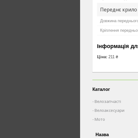
Переднє крило
Довжина передньог
Кріплення передньо
Інформація дл
Ціна:
211 ₴
Каталог
Велозапчасті
Велоаксесуари
Мото