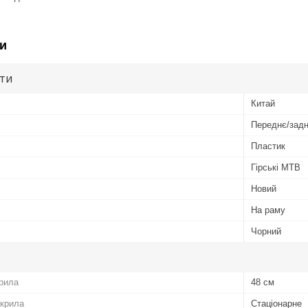
и
ути
Китай
Переднє/зад
Пластик
Гірські MTB
Новий
На раму
Чорний
рила
48 см
 крила
Стаціонарне