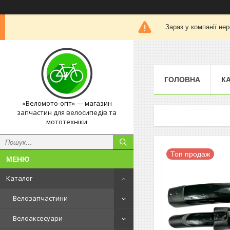
Зараз у компанії не
ГОЛОВНА
К
«Веломото-опт» — магазин
запчастин для велосипедів та
мототехніки
Топ продаж
Каталог
Велозапчастини
Велоаксесуари