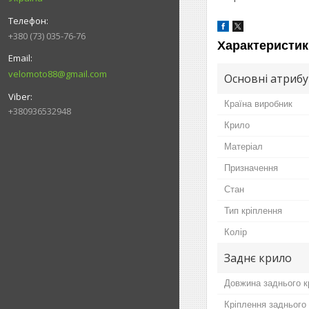
+380 (73) 035-76-76
Характеристик
velomoto88@gmail.com
Основні атриб
Країна виробник
+380936532948
Крило
Матеріал
Призначення
Стан
Тип кріплення
Колір
Заднє крило
Довжина заднього к
Кріплення заднього