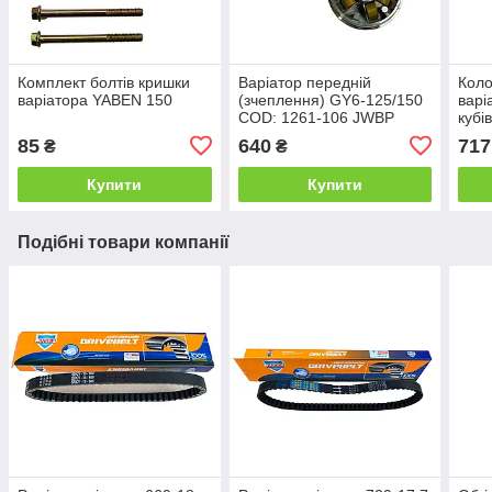
Комплект болтів кришки
Варіатор передній
Коло
варіатора YABEN 150
(зчеплення) GY6-125/150
варі
COD: 1261-106 JWBP
кубі
85
640
717
₴
₴
Купити
Купити
Подібні товари компанії