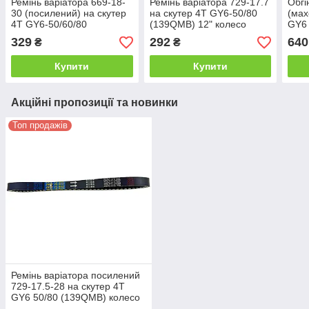
Ремінь варіатора 669-18-
Ремінь варіатора 729-17.7
Обгі
30 (посилений) на скутер
на скутер 4T GY6-50/80
(мах
4T GY6-50/60/80
(139QMB) 12" колесо
GY6
(139QMB) 10" колесо
JWBP COD: 3191-126
329
292
640
₴
₴
COD: 9131-133 JWBP
Купити
Купити
Акційні пропозиції та новинки
Топ продажів
Ремінь варіатора посилений
729-17.5-28 на скутер 4T
GY6 50/80 (139QMB) колесо
12" JWBP (COD: 3191-131)