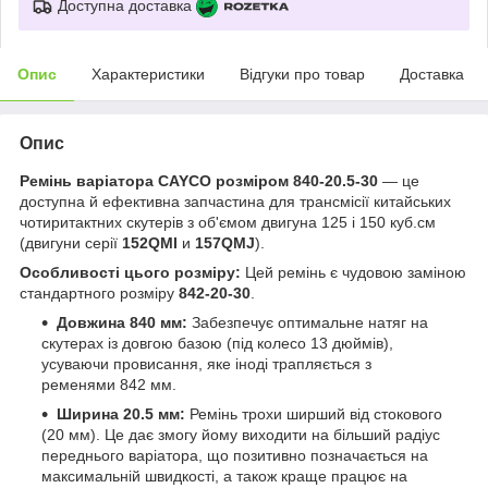
Доступна доставка
Опис
Характеристики
Відгуки про товар
Доставка
Опис
Ремінь варіатора CAYCO розміром 840-20.5-30
— це
доступна й ефективна запчастина для трансмісії китайських
чотиритактних скутерів з об'ємом двигуна 125 і 150 куб.см
(двигуни серії
152QMI
и
157QMJ
).
Особливості цього розміру:
Цей ремінь є чудовою заміною
стандартного розміру
842-20-30
.
Довжина 840 мм:
Забезпечує оптимальне натяг на
скутерах із довгою базою (під колесо 13 дюймів),
усуваючи провисання, яке іноді трапляється з
ременями 842 мм.
Ширина 20.5 мм:
Ремінь трохи ширший від стокового
(20 мм). Це дає змогу йому виходити на більший радіус
переднього варіатора, що позитивно позначається на
максимальній швидкості, а також краще працює на