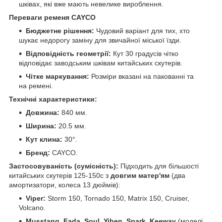
шківах, які вже мають невелике вироблення.
Переваги ременя CAYCO
Бюджетне рішення:
Чудовий варіант для тих, хто
шукає недорогу заміну для звичайної міської їзди.
Відповідність геометрії:
Кут 30 градусів чітко
відповідає заводським шківам китайських скутерів.
Чітке маркування:
Розміри вказані на пакованні та
на ремені.
Технічні характеристики:
Довжина:
840 мм.
Ширина:
20.5 мм.
Кут клина:
30°.
Бренд:
CAYCO.
Застосовуваність (сумісність):
Підходить для більшості
китайських скутерів 125-150c з
довгим матер'ям
(два
амортизатори, колеса 13 дюймів):
Viper:
Storm 150, Tornado 150, Matrix 150, Cruiser,
Volcano.
Musstang, Fada, Soul, Yiben, Spark, Keeway
(моделі