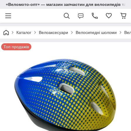
«Веломото-опт» — магазин запчастин для велосипедів та м
Каталог
Велоаксесуари
Велосипедні шоломи
Вел
Топ продажів