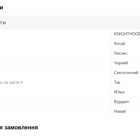
и
ути
KNIGHTHOO
Китай
Унісекс
Чорний
Синтетичний
а на зап'ясті
Так
М'яка
Відкриті
Новий
я замовлення