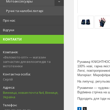
Мотоакссесуары
Ручні та налобні ліхтарі
Про нас
Відгуки
КОНТАКТИ
«Веломото-опт» — магазин
запчастин для велосипедів та
Рукавиці KNIGHTHOOD 
мототехніки
100% нові, гарна якіс
Легкі, повітропроникн
Матеріал: Мікрофібра
Сергій
На липучці, регульов
Рукавички — чудова як
Відбивна стрічка на ш
Винница, новая почта №4, Вінниця,
Україна
Підходить для їзди на