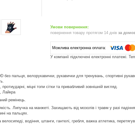
повернення товару протягом 14 днів
за домо
У компанії підключені електронні платежі. Те
без пальця, велорукавички, рукавички для тренувань, спортивні рукав
ть.
і, протиударні, міцні топи сітки та привабливий зовнішній вигляд.
, Лайкра
аний ремінець.
ість. Липучка на манжеті. Захищають від мозолів і травм у разі падіння. 
ині на пальцях.
 велосипеді, водіння, штанги, гантелі, гребля, важка атлетика, перетягув