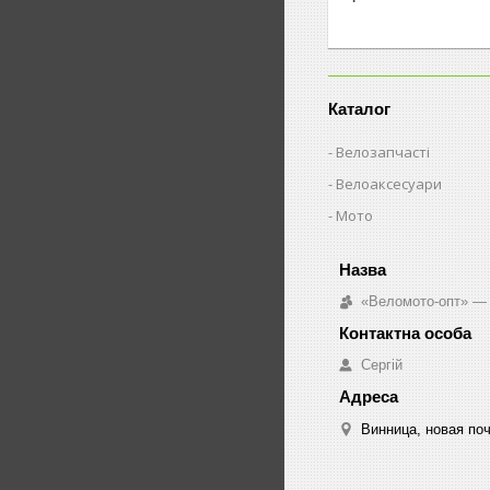
Каталог
Велозапчасті
Велоаксесуари
Мото
«Веломото-опт» — 
Сергій
Винница, новая поч