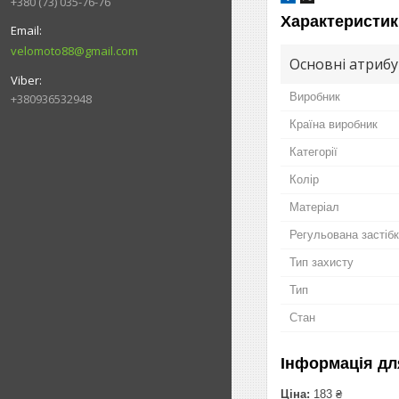
+380 (73) 035-76-76
Характеристик
velomoto88@gmail.com
Основні атриб
Виробник
+380936532948
Країна виробник
Категорії
Колір
Матеріал
Регульована застібк
Тип захисту
Тип
Стан
Інформація дл
Ціна:
183 ₴