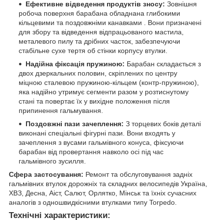
Ефективне відведення продуктів зносу:
Зовнішня
робоча поверхня барабана обладнана глибокими
кільцевими та поздовжніми канавками . Вони призначені
для збору та відведення відпрацьованого мастила,
металевого пилу та дрібних часток, забезпечуючи
стабільне сухе тертя об стінки корпусу втулки.
Надійна фіксація пружиною:
Барабан складається з
двох дзеркальних половин, скріплених по центру
міцною сталевою пружиною-кільцем (контр-пружиною),
яка надійно утримує сегменти разом у розтиснутому
стані та повертає їх у вихідне положення після
припинення гальмування.
Поздовжні пази зачеплення:
З торцевих боків деталі
виконані спеціальні фігурні пази. Вони входять у
зачеплення з вусами гальмівного конуса, фіксуючи
барабан від провертання навколо осі під час
гальмівного зусилля.
Сфера застосування:
Ремонт та обслуговування задніх
гальмівних втулок дорожніх та складних велосипедів Україна,
ХВЗ, Десна, Аіст, Салют, Орлятко, Мінськ та їхніх сучасних
аналогів з одношвидкісними втулками типу Torpedo.
Технічні характеристики: