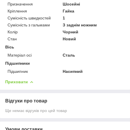
Призначення
Шосейні
Кріплення
Гайка
Сумісність швидкостей
1
Сумісність з гальмами
З заднім ножним
Колір
Чорний
Стан
Новий
Вісь
Матеріал осі
Сталь
Підшипники
Підшипник
Насипний
Приховати
Відгуки про товар
Ще немає відгуків про цей товар
Умови доставки