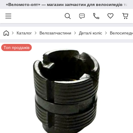
«Веломото-опт» — магазин запчастин для велосипедів та м
Каталог
Велозапчастини
Деталі коліс
Велосипедні 
Топ продажів