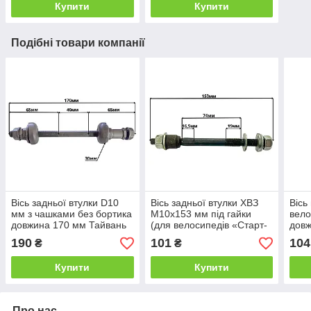
Купити
Купити
Подібні товари компанії
Вісь задньої втулки D10
Вісь задньої втулки ХВЗ
Вісь
мм з чашками без бортика
M10х153 мм під гайки
вело
довжина 170 мм Тайвань
(для велосипедів «Старт-
довж
Шосе», «Турист»,
кону
190
101
104
₴
₴
«Спутник»)
Купити
Купити
Про нас