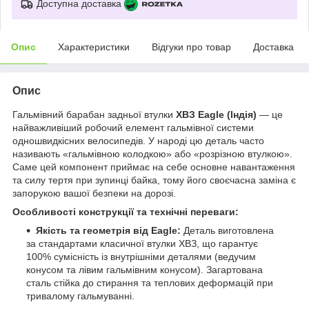
Доступна доставка
Опис
Характеристики
Відгуки про товар
Доставка
Опис
Гальмівний барабан задньої втулки
ХВЗ Eagle (Індія)
— це
найважливіший робочий елемент гальмівної системи
одношвидкісних велосипедів. У народі цю деталь часто
називають «гальмівною колодкою» або «розрізною втулкою».
Саме цей компонент приймає на себе основне навантаження
та силу тертя при зупинці байка, тому його своєчасна заміна є
запорукою вашої безпеки на дорозі.
Особливості конструкції та технічні переваги:
Якість та геометрія від Eagle:
Деталь виготовлена
за стандартами класичної втулки ХВЗ, що гарантує
100% сумісність із внутрішніми деталями (ведучим
конусом та лівим гальмівним конусом). Загартована
сталь стійка до стирання та теплових деформацій при
тривалому гальмуванні.