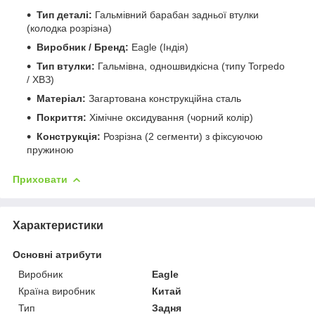
Тип деталі:
Гальмівний барабан задньої втулки
(колодка розрізна)
Виробник / Бренд:
Eagle (Індія)
Тип втулки:
Гальмівна, одношвидкісна (типу Torpedo
/ ХВЗ)
Матеріал:
Загартована конструкційна сталь
Покриття:
Хімічне оксидування (чорний колір)
Конструкція:
Розрізна (2 сегменти) з фіксуючою
пружиною
Приховати
Характеристики
Основні атрибути
Виробник
Eagle
Країна виробник
Китай
Тип
Задня