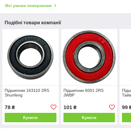
Всі умови повернення
Подібні товари компанії
Підшипник 163110 2RS
Підшипник 6001 2RS
Підш
Shunfeng
JWBP
Тай
78
101
99
₴
₴
Купити
Купити