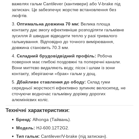
важелях гальм Cantilever (кантивери) або V-brake під
затискач. Це забезпечує жорстке встановлення без
люфтів.
Оптимальна довжина 70 мм:
Велика площа
контакту дає змогу ефективніше розподіляти гальмівне
зусилля й швидше відводити тепло у разі тривалого
гальмування. Відповідно до точного вимірювання,
довжина становить 70.3 мм.
Складний брудовідвідний профіль:
Робоча
поверхня має глибокі поздовжні та поперечні канали.
Вони миттєво видаляють воду, пісок і шлам із зони
контакту, зберігаючи «брак» гальм у дощ.
Дбайливе ставлення до ободу:
Склад гуми
середньої жорсткості ефективно зупиняє велосипед, не
сточуючи водночас гальмівну доріжку дорогих
алюмінієвих коліс.
Технічні характеристики:
Бренд:
Alhonga (Тайвань).
Модель:
HJ-600.12T2G2.
Тип гальм:
Cantilever/V-brake (під затискач).