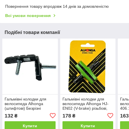
Повернення товару впродовж 14 днів за домовленістю
Всі умови повернення
Подібні товари компанії
Гальмівні колодки для
Гальмівні колодки для
Галь
велосипеда Alhonga
велосипеда Alhonga HJ-
вело
(штифтові) Безрізні
EN02 (V-brake) різьбові,
406.
колодки для Cantilever,
зелений, 60 мм
Різь
132
178
163
₴
₴
чорні, 60 мм
Купити
Купити