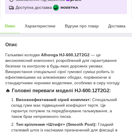
Доступна доставка
Опис
Характеристики
Відгуки про товар
Доставка
Опис
Гальмівні колодки
Alhonga HJ-600.12T2G2
— це
високоякісний компонент, розроблений для гарантування
безпеки та контролю в будь-яких дорожніх умовах.
Використання спеціальної сірої гумової суміші робить їх
ефективнішими на алюмінієвих ободах, порівнюючи зі
стандартними чорними моделями, особливо в сиру погоду.
🔥 Головні переваги моделі HJ-600.12T2G2:
Високоефективний сірий комплект:
Спеціальний
склад гуми має підвищений коефіцієнт тертя. Це
гарантує потужне та передбачуване гальмування, а
також брак неприємного писка.
Тип кріплення «Штифт» (Smooth Post):
Гладкий
сталевий шток із насічками призначений для фіксації в