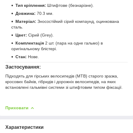
Тип кріплення:
Штифтове (безнарізне).
Довжина:
70.3 мм.
Матеріал:
Зносостійкий сірий компаунд, оцинкована
сталь.
Цвет:
Сірий (Grey).
Комплектація
2 шт. (пара на одне гальмо) в
оригінальному блістері.
Стан:
Нове.
Застосування:
Підходять для гірських велосипедів (MTB) старого зразка,
кросових байків, гібридів і дорожніх велосипедів, на яких
встановлені гальмівні системи зі штифтовим типом фіксації.
Приховати
Характеристики