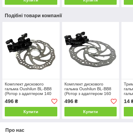
Подібні товари компанії
Комплект дискового
Комплект дискового
Трим
гальма Oushilun BL-BB8
гальма Oushilun BL-BB8
галь
(Ротор з адаптером 140
(Ротор з адаптером 160
галь
мм + Каліпер F160/R140)
мм + Каліпер F160/R140)
вело
496
496
14
₴
₴
болт
Купити
Купити
Про нас