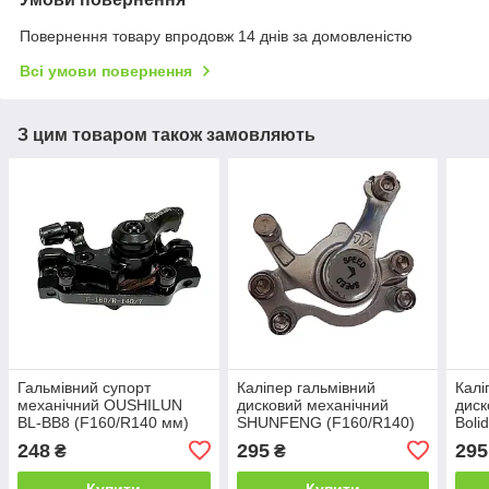
Повернення товару впродовж 14 днів за домовленістю
Всі умови повернення
З цим товаром також замовляють
Гальмівний супорт
Каліпер гальмівний
Калі
механічний OUSHILUN
дисковий механічний
диск
BL-BB8 (F160/R140 мм)
SHUNFENG (F160/R140)
Boli
сірий
248
295
295
₴
₴
Купити
Купити