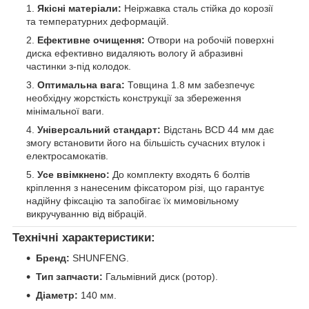
Якісні матеріали:
Неіржавка сталь стійка до корозії
та температурних деформацій.
Ефективне очищення:
Отвори на робочій поверхні
диска ефективно видаляють вологу й абразивні
частинки з-під колодок.
Оптимальна вага:
Товщина 1.8 мм забезпечує
необхідну жорсткість конструкції за збереження
мінімальної ваги.
Універсальний стандарт:
Відстань BCD 44 мм дає
змогу встановити його на більшість сучасних втулок і
електросамокатів.
Усе ввімкнено:
До комплекту входять 6 болтів
кріплення з нанесеним фіксатором різі, що гарантує
надійну фіксацію та запобігає їх мимовільному
викручуванню від вібрацій.
Технічні характеристики:
Бренд:
SHUNFENG.
Тип запчасти:
Гальмівний диск (ротор).
Діаметр:
140 мм.