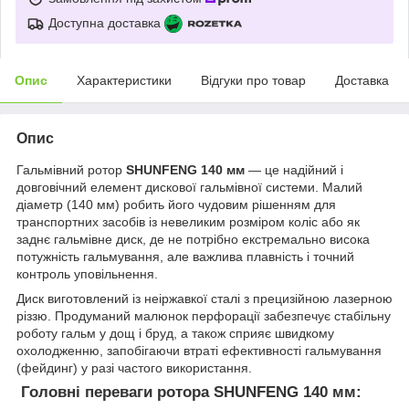
Доступна доставка
Опис
Характеристики
Відгуки про товар
Доставка
Опис
Гальмівний ротор
SHUNFENG 140 мм
— це надійний і
довговічний елемент дискової гальмівної системи. Малий
діаметр (140 мм) робить його чудовим рішенням для
транспортних засобів із невеликим розміром коліс або як
заднє гальмівне диск, де не потрібно екстремально висока
потужність гальмування, але важлива плавність і точний
контроль уповільнення.
Диск виготовлений із неіржавкої сталі з прецизійною лазерною
різзю. Продуманий малюнок перфорації забезпечує стабільну
роботу гальм у дощ і бруд, а також сприяє швидкому
охолодженню, запобігаючи втраті ефективності гальмування
(фейдинг) у разі частого використання.
Головні переваги ротора SHUNFENG 140 мм: