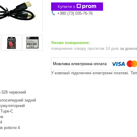
Купити з
+380 (73) 035-76-76
повернення товару протягом 14 днів
за домо
У компанії підключені електронні платежі. Те
Y-328 червоний
елосипедний задній
кумуляторний
 Tupe-C
ик
 4
ів роботи 4