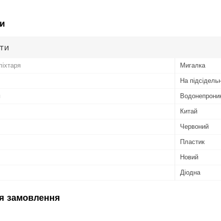
и
ути
ліхтаря
Мигалка
На підсідель
я
Водонепроник
Китай
Червоний
Пластик
Новий
Діодна
я замовлення