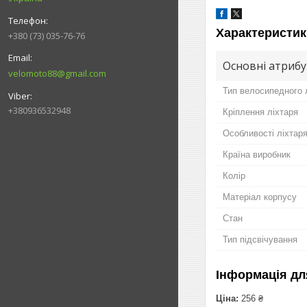
Характеристик
+380 (73) 035-76-76
Основні атриб
velomoto88@gmail.com
Тип велосипедного 
+380936532948
Кріплення ліхтаря
Особливості ліхтар
Країна виробник
Колір
Матеріал корпусу
Стан
Тип підсвічування
Інформація дл
Ціна:
256 ₴