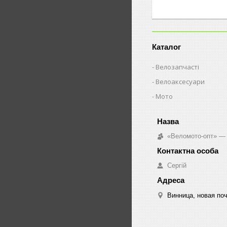
Каталог
Велозапчасті
Велоаксесуари
Мото
«Веломото-опт» — 
Сергій
Винница, новая поч