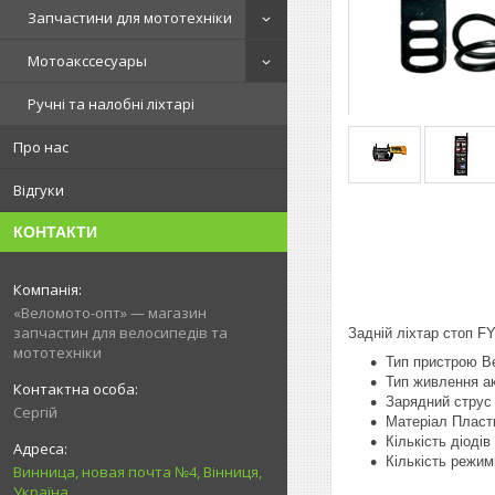
Запчастини для мототехніки
Мотоакссесуары
Ручні та налобні ліхтарі
Про нас
Відгуки
КОНТАКТИ
«Веломото-опт» — магазин
запчастин для велосипедів та
Задній ліхтар стоп F
мототехніки
Тип пристрою В
Тип живлення а
Зарядний струс
Сергій
Матеріал Пласт
Кількість діодів
Кількість режим
Винница, новая почта №4, Вінниця,
Україна