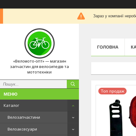
Зараз у компанії нероб
ГОЛОВНА
К
«Веломото-опт» — магазин
запчастин для велосипедів та
мототехніки
Топ продаж
Каталог
Велозапчастини
Велоаксесуари