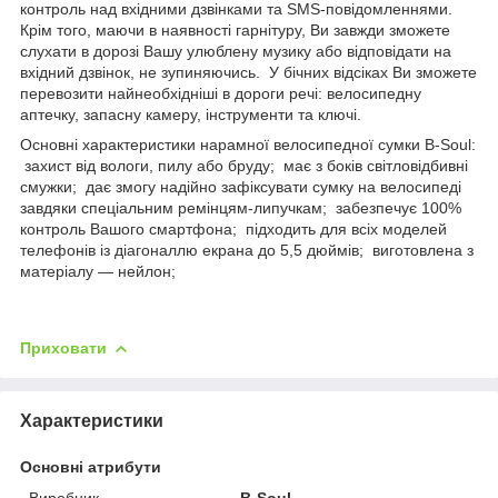
контроль над вхідними дзвінками та SMS-повідомленнями.
Крім того, маючи в наявності гарнітуру, Ви завжди зможете
слухати в дорозі Вашу улюблену музику або відповідати на
вхідний дзвінок, не зупиняючись. У бічних відсіках Ви зможете
перевозити найнеобхідніші в дороги речі: велосипедну
аптечку, запасну камеру, інструменти та ключі.
Основні характеристики нарамної велосипедної сумки B-Soul:
захист від вологи, пилу або бруду; має з боків світловідбивні
смужки; дає змогу надійно зафіксувати сумку на велосипеді
завдяки спеціальним ремінцям-липучкам; забезпечує 100%
контроль Вашого смартфона; підходить для всіх моделей
телефонів із діагоналлю екрана до 5,5 дюймів; виготовлена з
матеріалу — нейлон;
Приховати
Характеристики
Основні атрибути
Виробник
B-Soul