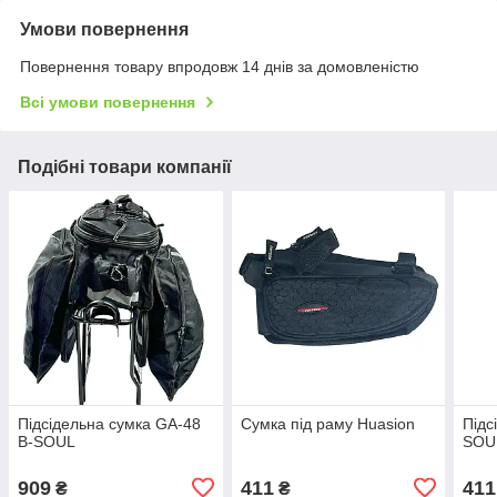
Умови повернення
Повернення товару впродовж 14 днів за домовленістю
Всі умови повернення
Подібні товари компанії
Підсідельна сумка GA-48
Сумка під раму Huasion
Підс
B-SOUL
SOU
909
411
411
₴
₴