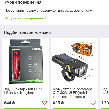
Умови повернення
Повернення товару впродовж 14 днів за домовленістю
Всі умови повернення
Подібні товари компанії
Задній ліхтар стоп LD77-
Акумуляторна велофара
Задн
LS на 6 світлодіодів
X17-30W+2LED(red) із
на 5
сонячною батареєю та
зумом (Type-C, IP65, Li-
644
625
133
₴
₴
Ion, індикатор заряду)