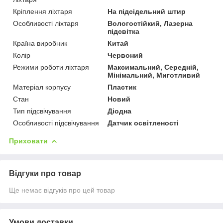
Кріплення ліхтаря
На підсідельний штир
Особливості ліхтаря
Вологостійкий, Лазерна
підсвітка
Країна виробник
Китай
Колір
Червоний
Режими роботи ліхтаря
Максимальний, Середній,
Мінімальний, Миготливий
Матеріал корпусу
Пластик
Стан
Новий
Тип підсвічування
Діодна
Особливості підсвічування
Датчик освітленості
Приховати
Відгуки про товар
Ще немає відгуків про цей товар
Умови доставки