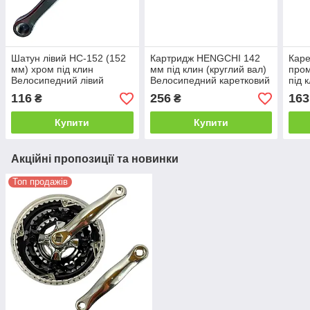
Шатун лівий HC-152 (152
Картридж HENGCHI 142
Каре
мм) хром під клин
мм під клин (круглий вал)
про
Велосипедний лівий
Велосипедний каретковий
під 
шатун сталевий
картридж на
Комп
116
256
163
₴
₴
хромований для дитячих
промпідшипниках для
каре
та підліткових велосипедів
ХВЗ, Україна, Мінськ
(Укр
Купити
Купити
Шос
Акційні пропозиції та новинки
Топ продажів