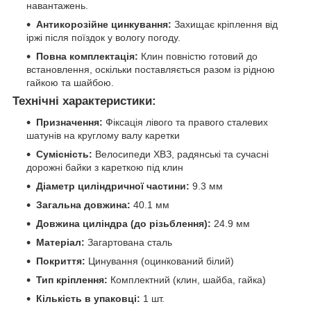
навантажень.
Антикорозійне цинкування:
Захищає кріплення від
іржі після поїздок у вологу погоду.
Повна комплектація:
Клин повністю готовий до
встановлення, оскільки поставляється разом із рідною
гайкою та шайбою.
Технічні характеристики:
Призначення:
Фіксація лівого та правого сталевих
шатунів на круглому валу каретки
Сумісність:
Велосипеди ХВЗ, радянські та сучасні
дорожні байки з кареткою під клин
Діаметр циліндричної частини:
9.3 мм
Загальна довжина:
40.1 мм
Довжина циліндра (до різьблення):
24.9 мм
Матеріал:
Загартована сталь
Покриття:
Цинування (оцинкований білий)
Тип кріплення:
Комплектний (клин, шайба, гайка)
Кількість в упаковці:
1 шт.