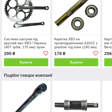
Система шатунів під
Каретка ХВЗ на
Кар
круглий вал ХВЗ / Україна
промпідшипниках 6202Z з
мм п
(46Т зубів, 170 мм) хром
різьбою під клин (140 мм)
Вело
Велосипедна зірка з
«Україна», «Турист»,
карт
295
178
256
₴
₴
шатунами на клинах
«Старт-Шосе»
пром
ХВЗ,
Купити
Купити
Подібні товари компанії