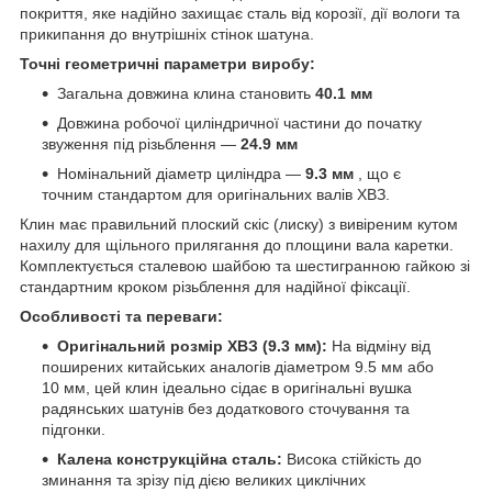
покриття, яке надійно захищає сталь від корозії, дії вологи та
прикипання до внутрішніх стінок шатуна.
Точні геометричні параметри виробу:
Загальна довжина клина становить
40.1 мм
Довжина робочої циліндричної частини до початку
звуження під різьблення —
24.9 мм
Номінальний діаметр циліндра —
9.3 мм
, що є
точним стандартом для оригінальних валів ХВЗ.
Клин має правильний плоский скіс (лиску) з вивіреним кутом
нахилу для щільного прилягання до площини вала каретки.
Комплектується сталевою шайбою та шестигранною гайкою зі
стандартним кроком різьблення для надійної фіксації.
Особливості та переваги:
Оригінальний розмір ХВЗ (9.3 мм):
На відміну від
поширених китайських аналогів діаметром 9.5 мм або
10 мм, цей клин ідеально сідає в оригінальні вушка
радянських шатунів без додаткового сточування та
підгонки.
Калена конструкційна сталь:
Висока стійкість до
зминання та зрізу під дією великих циклічних