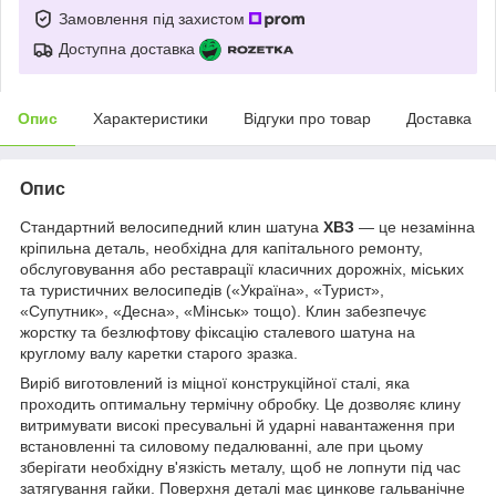
Замовлення під захистом
Доступна доставка
Опис
Характеристики
Відгуки про товар
Доставка
Опис
Стандартний велосипедний клин шатуна
ХВЗ
— це незамінна
кріпильна деталь, необхідна для капітального ремонту,
обслуговування або реставрації класичних дорожніх, міських
та туристичних велосипедів («Україна», «Турист»,
«Супутник», «Десна», «Мінськ» тощо). Клин забезпечує
жорстку та безлюфтову фіксацію сталевого шатуна на
круглому валу каретки старого зразка.
Виріб виготовлений із міцної конструкційної сталі, яка
проходить оптимальну термічну обробку. Це дозволяє клину
витримувати високі пресувальні й ударні навантаження при
встановленні та силовому педалюванні, але при цьому
зберігати необхідну в'язкість металу, щоб не лопнути під час
затягування гайки. Поверхня деталі має цинкове гальванічне